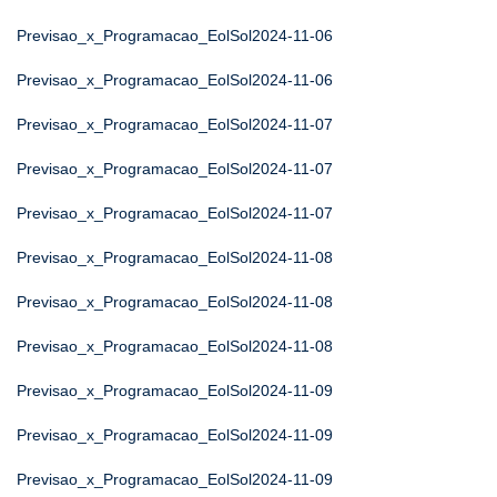
Previsao_x_Programacao_EolSol2024-11-06
Previsao_x_Programacao_EolSol2024-11-06
Previsao_x_Programacao_EolSol2024-11-07
Previsao_x_Programacao_EolSol2024-11-07
Previsao_x_Programacao_EolSol2024-11-07
Previsao_x_Programacao_EolSol2024-11-08
Previsao_x_Programacao_EolSol2024-11-08
Previsao_x_Programacao_EolSol2024-11-08
Previsao_x_Programacao_EolSol2024-11-09
Previsao_x_Programacao_EolSol2024-11-09
Previsao_x_Programacao_EolSol2024-11-09