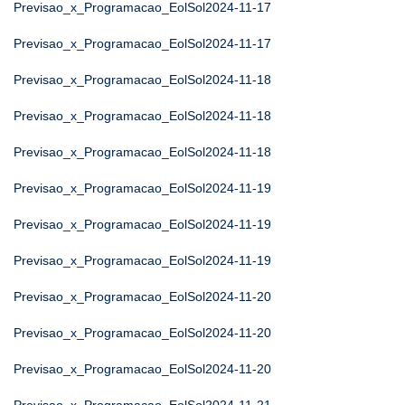
Previsao_x_Programacao_EolSol2024-11-17
Previsao_x_Programacao_EolSol2024-11-17
Previsao_x_Programacao_EolSol2024-11-18
Previsao_x_Programacao_EolSol2024-11-18
Previsao_x_Programacao_EolSol2024-11-18
Previsao_x_Programacao_EolSol2024-11-19
Previsao_x_Programacao_EolSol2024-11-19
Previsao_x_Programacao_EolSol2024-11-19
Previsao_x_Programacao_EolSol2024-11-20
Previsao_x_Programacao_EolSol2024-11-20
Previsao_x_Programacao_EolSol2024-11-20