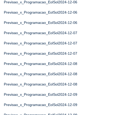
Previsao_x_Programacao_EolSol2024-12-06
Previsao_x_Programacao_EolSol2024-12-06
Previsao_x_Programacao_EolSol2024-12-06
Previsao_x_Programacao_EolSol2024-12-07
Previsao_x_Programacao_EolSol2024-12-07
Previsao_x_Programacao_EolSol2024-12-07
Previsao_x_Programacao_EolSol2024-12-08
Previsao_x_Programacao_EolSol2024-12-08
Previsao_x_Programacao_EolSol2024-12-08
Previsao_x_Programacao_EolSol2024-12-09
Previsao_x_Programacao_EolSol2024-12-09