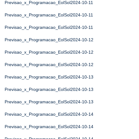
Previsao_x_Programacao_EolSol2024-10-11
Previsao_x_Programacao_EolSol2024-10-11
Previsao_x_Programacao_EolSol2024-10-11
Previsao_x_Programacao_EolSol2024-10-12
Previsao_x_Programacao_EolSol2024-10-12
Previsao_x_Programacao_EolSol2024-10-12
Previsao_x_Programacao_EolSol2024-10-13
Previsao_x_Programacao_EolSol2024-10-13
Previsao_x_Programacao_EolSol2024-10-13
Previsao_x_Programacao_EolSol2024-10-14
Previsao_x_Programacao_EolSol2024-10-14