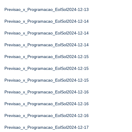
Previsao_x_Programacao_EolSol2024-12-13
Previsao_x_Programacao_EolSol2024-12-14
Previsao_x_Programacao_EolSol2024-12-14
Previsao_x_Programacao_EolSol2024-12-14
Previsao_x_Programacao_EolSol2024-12-15
Previsao_x_Programacao_EolSol2024-12-15
Previsao_x_Programacao_EolSol2024-12-15
Previsao_x_Programacao_EolSol2024-12-16
Previsao_x_Programacao_EolSol2024-12-16
Previsao_x_Programacao_EolSol2024-12-16
Previsao_x_Programacao_EolSol2024-12-17