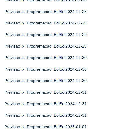
Previsao_x_Programacao_EolSol2024-12-28
Previsao_x_Programacao_EolSol2024-12-28
Previsao_x_Programacao_EolSol2024-12-29
Previsao_x_Programacao_EolSol2024-12-29
Previsao_x_Programacao_EolSol2024-12-29
Previsao_x_Programacao_EolSol2024-12-30
Previsao_x_Programacao_EolSol2024-12-30
Previsao_x_Programacao_EolSol2024-12-30
Previsao_x_Programacao_EolSol2024-12-31
Previsao_x_Programacao_EolSol2024-12-31
Previsao_x_Programacao_EolSol2024-12-31
Previsao_x_Programacao_EolSol2025-01-01