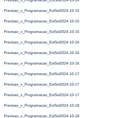
Previsao_x_Programacao_EolSol2024-10-14
Previsao_x_Programacao_EolSol2024-10-15
Previsao_x_Programacao_EolSol2024-10-15
Previsao_x_Programacao_EolSol2024-10-15
Previsao_x_Programacao_EolSol2024-10-16
Previsao_x_Programacao_EolSol2024-10-16
Previsao_x_Programacao_EolSol2024-10-16
Previsao_x_Programacao_EolSol2024-10-17
Previsao_x_Programacao_EolSol2024-10-17
Previsao_x_Programacao_EolSol2024-10-17
Previsao_x_Programacao_EolSol2024-10-18
Previsao_x_Programacao_EolSol2024-10-18