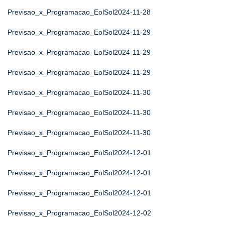
Previsao_x_Programacao_EolSol2024-11-28
Previsao_x_Programacao_EolSol2024-11-29
Previsao_x_Programacao_EolSol2024-11-29
Previsao_x_Programacao_EolSol2024-11-29
Previsao_x_Programacao_EolSol2024-11-30
Previsao_x_Programacao_EolSol2024-11-30
Previsao_x_Programacao_EolSol2024-11-30
Previsao_x_Programacao_EolSol2024-12-01
Previsao_x_Programacao_EolSol2024-12-01
Previsao_x_Programacao_EolSol2024-12-01
Previsao_x_Programacao_EolSol2024-12-02