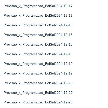
Previsao_x_Programacao_EolSol2024-12-17
Previsao_x_Programacao_EolSol2024-12-17
Previsao_x_Programacao_EolSol2024-12-18
Previsao_x_Programacao_EolSol2024-12-18
Previsao_x_Programacao_EolSol2024-12-18
Previsao_x_Programacao_EolSol2024-12-19
Previsao_x_Programacao_EolSol2024-12-19
Previsao_x_Programacao_EolSol2024-12-19
Previsao_x_Programacao_EolSol2024-12-20
Previsao_x_Programacao_EolSol2024-12-20
Previsao_x_Programacao_EolSol2024-12-20