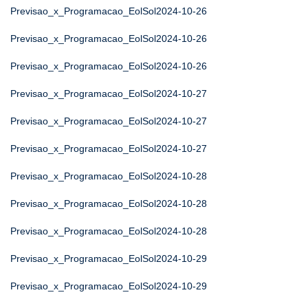
Previsao_x_Programacao_EolSol2024-10-26
Previsao_x_Programacao_EolSol2024-10-26
Previsao_x_Programacao_EolSol2024-10-26
Previsao_x_Programacao_EolSol2024-10-27
Previsao_x_Programacao_EolSol2024-10-27
Previsao_x_Programacao_EolSol2024-10-27
Previsao_x_Programacao_EolSol2024-10-28
Previsao_x_Programacao_EolSol2024-10-28
Previsao_x_Programacao_EolSol2024-10-28
Previsao_x_Programacao_EolSol2024-10-29
Previsao_x_Programacao_EolSol2024-10-29