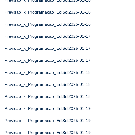
Previsao_x_Programacao_EolSol2025-01-16
Previsao_x_Programacao_EolSol2025-01-16
Previsao_x_Programacao_EolSol2025-01-16
Previsao_x_Programacao_EolSol2025-01-17
Previsao_x_Programacao_EolSol2025-01-17
Previsao_x_Programacao_EolSol2025-01-17
Previsao_x_Programacao_EolSol2025-01-18
Previsao_x_Programacao_EolSol2025-01-18
Previsao_x_Programacao_EolSol2025-01-18
Previsao_x_Programacao_EolSol2025-01-19
Previsao_x_Programacao_EolSol2025-01-19
Previsao_x_Programacao_EolSol2025-01-19