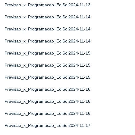
Previsao_x_Programacao_EolSol2024-11-13
Previsao_x_Programacao_EolSol2024-11-14
Previsao_x_Programacao_EolSol2024-11-14
Previsao_x_Programacao_EolSol2024-11-14
Previsao_x_Programacao_EolSol2024-11-15
Previsao_x_Programacao_EolSol2024-11-15
Previsao_x_Programacao_EolSol2024-11-15
Previsao_x_Programacao_EolSol2024-11-16
Previsao_x_Programacao_EolSol2024-11-16
Previsao_x_Programacao_EolSol2024-11-16
Previsao_x_Programacao_EolSol2024-11-17