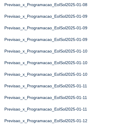
Previsao_x_Programacao_EolSol2025-01-08
Previsao_x_Programacao_EolSol2025-01-09
Previsao_x_Programacao_EolSol2025-01-09
Previsao_x_Programacao_EolSol2025-01-09
Previsao_x_Programacao_EolSol2025-01-10
Previsao_x_Programacao_EolSol2025-01-10
Previsao_x_Programacao_EolSol2025-01-10
Previsao_x_Programacao_EolSol2025-01-11
Previsao_x_Programacao_EolSol2025-01-11
Previsao_x_Programacao_EolSol2025-01-11
Previsao_x_Programacao_EolSol2025-01-12