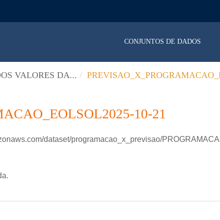
CONJUNTOS DE DADOS
OS VALORES DA...
PREVISAO_X_PROGRAMACAO_E
ACAO_EOLSOL2025-10-21
.amazonaws.com/dataset/programacao_x_previsao/PROGRAM
da.