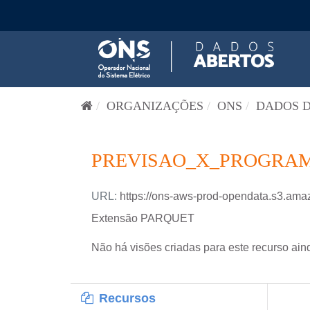
Pular para o conteúdo
ORGANIZAÇÕES
ONS
DADOS D
PREVISAO_X_PROGRAM
URL:
https://ons-aws-prod-opendata.s3
Extensão PARQUET
Não há visões criadas para este recurso ain
Recursos