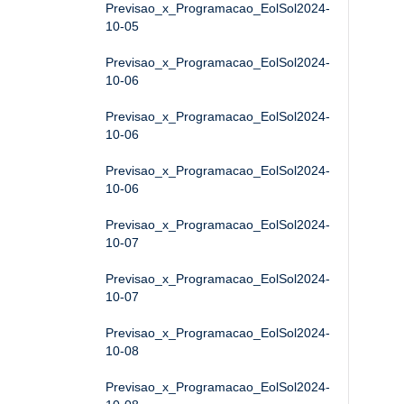
Previsao_x_Programacao_EolSol2024-
10-05
Previsao_x_Programacao_EolSol2024-
10-06
Previsao_x_Programacao_EolSol2024-
10-06
Previsao_x_Programacao_EolSol2024-
10-06
Previsao_x_Programacao_EolSol2024-
10-07
Previsao_x_Programacao_EolSol2024-
10-07
Previsao_x_Programacao_EolSol2024-
10-08
Previsao_x_Programacao_EolSol2024-