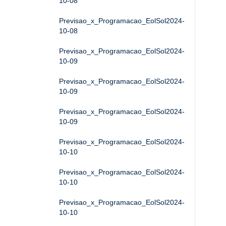
10-08
Previsao_x_Programacao_EolSol2024-
10-08
Previsao_x_Programacao_EolSol2024-
10-09
Previsao_x_Programacao_EolSol2024-
10-09
Previsao_x_Programacao_EolSol2024-
10-09
Previsao_x_Programacao_EolSol2024-
10-10
Previsao_x_Programacao_EolSol2024-
10-10
Previsao_x_Programacao_EolSol2024-
10-10