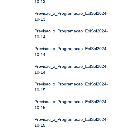
10-13
Previsao_x_Programacao_EolSol2024-
10-13
Previsao_x_Programacao_EolSol2024-
10-14
Previsao_x_Programacao_EolSol2024-
10-14
Previsao_x_Programacao_EolSol2024-
10-14
Previsao_x_Programacao_EolSol2024-
10-15
Previsao_x_Programacao_EolSol2024-
10-15
Previsao_x_Programacao_EolSol2024-
10-15