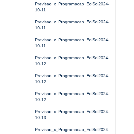
Previsao_x_Programacao_EolSol2024-
10-11
Previsao_x_Programacao_EolSol2024-
10-11
Previsao_x_Programacao_EolSol2024-
10-11
Previsao_x_Programacao_EolSol2024-
10-12
Previsao_x_Programacao_EolSol2024-
10-12
Previsao_x_Programacao_EolSol2024-
10-12
Previsao_x_Programacao_EolSol2024-
10-13
Previsao_x_Programacao_EolSol2024-