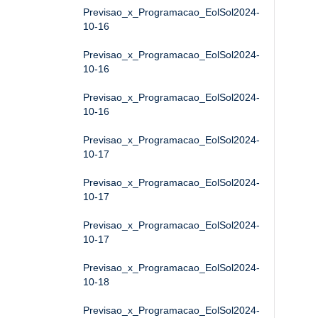
Previsao_x_Programacao_EolSol2024-
10-16
Previsao_x_Programacao_EolSol2024-
10-16
Previsao_x_Programacao_EolSol2024-
10-16
Previsao_x_Programacao_EolSol2024-
10-17
Previsao_x_Programacao_EolSol2024-
10-17
Previsao_x_Programacao_EolSol2024-
10-17
Previsao_x_Programacao_EolSol2024-
10-18
Previsao_x_Programacao_EolSol2024-