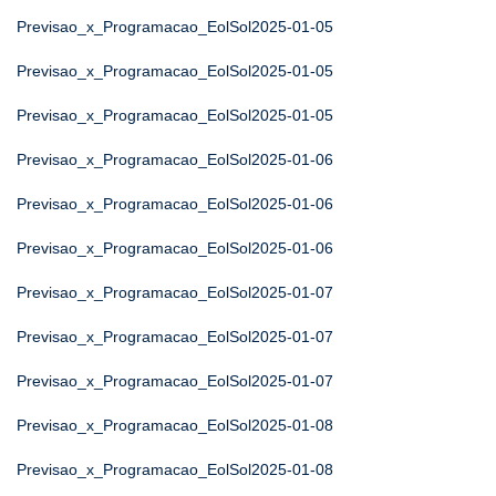
Previsao_x_Programacao_EolSol2025-01-05
Previsao_x_Programacao_EolSol2025-01-05
Previsao_x_Programacao_EolSol2025-01-05
Previsao_x_Programacao_EolSol2025-01-06
Previsao_x_Programacao_EolSol2025-01-06
Previsao_x_Programacao_EolSol2025-01-06
Previsao_x_Programacao_EolSol2025-01-07
Previsao_x_Programacao_EolSol2025-01-07
Previsao_x_Programacao_EolSol2025-01-07
Previsao_x_Programacao_EolSol2025-01-08
Previsao_x_Programacao_EolSol2025-01-08