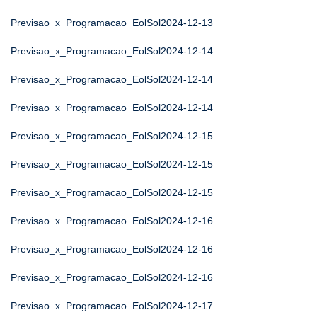
Previsao_x_Programacao_EolSol2024-12-13
Previsao_x_Programacao_EolSol2024-12-14
Previsao_x_Programacao_EolSol2024-12-14
Previsao_x_Programacao_EolSol2024-12-14
Previsao_x_Programacao_EolSol2024-12-15
Previsao_x_Programacao_EolSol2024-12-15
Previsao_x_Programacao_EolSol2024-12-15
Previsao_x_Programacao_EolSol2024-12-16
Previsao_x_Programacao_EolSol2024-12-16
Previsao_x_Programacao_EolSol2024-12-16
Previsao_x_Programacao_EolSol2024-12-17