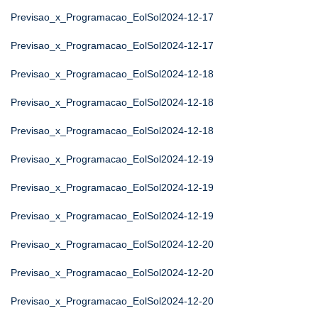
Previsao_x_Programacao_EolSol2024-12-17
Previsao_x_Programacao_EolSol2024-12-17
Previsao_x_Programacao_EolSol2024-12-18
Previsao_x_Programacao_EolSol2024-12-18
Previsao_x_Programacao_EolSol2024-12-18
Previsao_x_Programacao_EolSol2024-12-19
Previsao_x_Programacao_EolSol2024-12-19
Previsao_x_Programacao_EolSol2024-12-19
Previsao_x_Programacao_EolSol2024-12-20
Previsao_x_Programacao_EolSol2024-12-20
Previsao_x_Programacao_EolSol2024-12-20