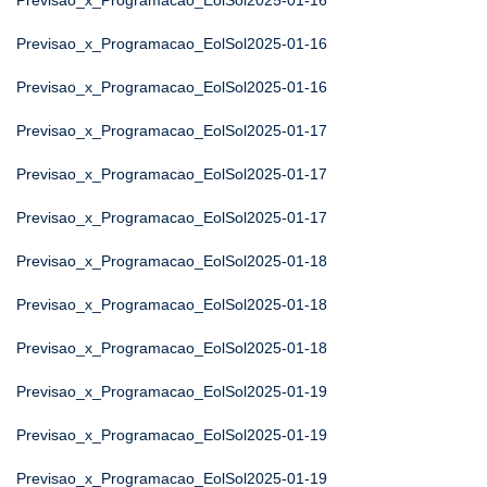
Previsao_x_Programacao_EolSol2025-01-16
Previsao_x_Programacao_EolSol2025-01-16
Previsao_x_Programacao_EolSol2025-01-16
Previsao_x_Programacao_EolSol2025-01-17
Previsao_x_Programacao_EolSol2025-01-17
Previsao_x_Programacao_EolSol2025-01-17
Previsao_x_Programacao_EolSol2025-01-18
Previsao_x_Programacao_EolSol2025-01-18
Previsao_x_Programacao_EolSol2025-01-18
Previsao_x_Programacao_EolSol2025-01-19
Previsao_x_Programacao_EolSol2025-01-19
Previsao_x_Programacao_EolSol2025-01-19