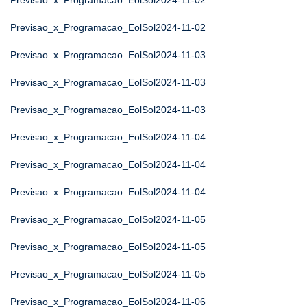
Previsao_x_Programacao_EolSol2024-11-02
Previsao_x_Programacao_EolSol2024-11-02
Previsao_x_Programacao_EolSol2024-11-03
Previsao_x_Programacao_EolSol2024-11-03
Previsao_x_Programacao_EolSol2024-11-03
Previsao_x_Programacao_EolSol2024-11-04
Previsao_x_Programacao_EolSol2024-11-04
Previsao_x_Programacao_EolSol2024-11-04
Previsao_x_Programacao_EolSol2024-11-05
Previsao_x_Programacao_EolSol2024-11-05
Previsao_x_Programacao_EolSol2024-11-05
Previsao_x_Programacao_EolSol2024-11-06