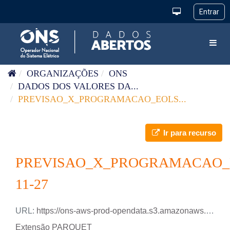
Pular para o conteúdo
Toggl
ORGANIZAÇÕES
ONS
DADOS DOS VALORES DA...
PREVISAO_X_PROGRAMACAO_EOLS...
Ir para recurso
PREVISAO_X_PROGRAMACAO_E
11-27
URL:
https://ons-aws-prod-opendata.s3.amazonaws.com/dataset/programacao_x_previsao/PROGRAMACAO_X_PREVISAO_2025_11_27.parquet
Extensão PARQUET