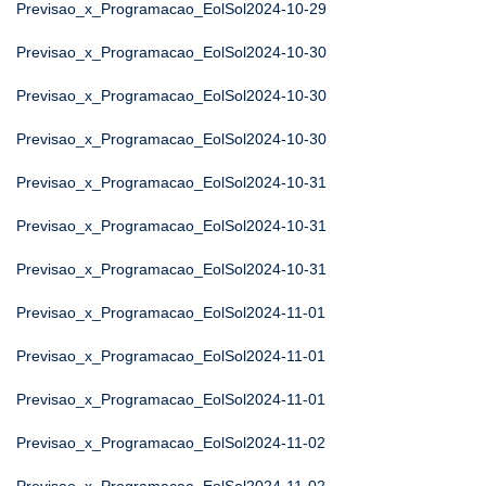
Previsao_x_Programacao_EolSol2024-10-29
Previsao_x_Programacao_EolSol2024-10-30
Previsao_x_Programacao_EolSol2024-10-30
Previsao_x_Programacao_EolSol2024-10-30
Previsao_x_Programacao_EolSol2024-10-31
Previsao_x_Programacao_EolSol2024-10-31
Previsao_x_Programacao_EolSol2024-10-31
Previsao_x_Programacao_EolSol2024-11-01
Previsao_x_Programacao_EolSol2024-11-01
Previsao_x_Programacao_EolSol2024-11-01
Previsao_x_Programacao_EolSol2024-11-02