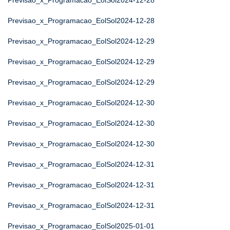
Previsao_x_Programacao_EolSol2024-12-28
Previsao_x_Programacao_EolSol2024-12-28
Previsao_x_Programacao_EolSol2024-12-29
Previsao_x_Programacao_EolSol2024-12-29
Previsao_x_Programacao_EolSol2024-12-29
Previsao_x_Programacao_EolSol2024-12-30
Previsao_x_Programacao_EolSol2024-12-30
Previsao_x_Programacao_EolSol2024-12-30
Previsao_x_Programacao_EolSol2024-12-31
Previsao_x_Programacao_EolSol2024-12-31
Previsao_x_Programacao_EolSol2024-12-31
Previsao_x_Programacao_EolSol2025-01-01