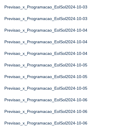
Previsao_x_Programacao_EolSol2024-10-03
Previsao_x_Programacao_EolSol2024-10-03
Previsao_x_Programacao_EolSol2024-10-04
Previsao_x_Programacao_EolSol2024-10-04
Previsao_x_Programacao_EolSol2024-10-04
Previsao_x_Programacao_EolSol2024-10-05
Previsao_x_Programacao_EolSol2024-10-05
Previsao_x_Programacao_EolSol2024-10-05
Previsao_x_Programacao_EolSol2024-10-06
Previsao_x_Programacao_EolSol2024-10-06
Previsao_x_Programacao_EolSol2024-10-06