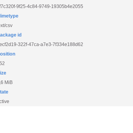
f7c320f-9f25-4c84-9749-19305b4e2055
imetype
ext/csv
ackage id
ecf2d19-322f-47ca-a7e3-7f334e188d62
osition
52
ize
,6 MiB
tate
ctive