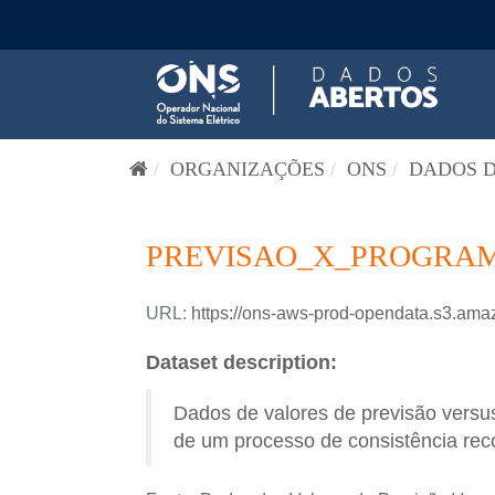
Pular para o conteúdo
ORGANIZAÇÕES
ONS
DADOS D
PREVISAO_X_PROGRAM
URL:
https://ons-aws-prod-opendata.s3
Dataset description:
Dados de valores de previsão versus
de um processo de consistência reco