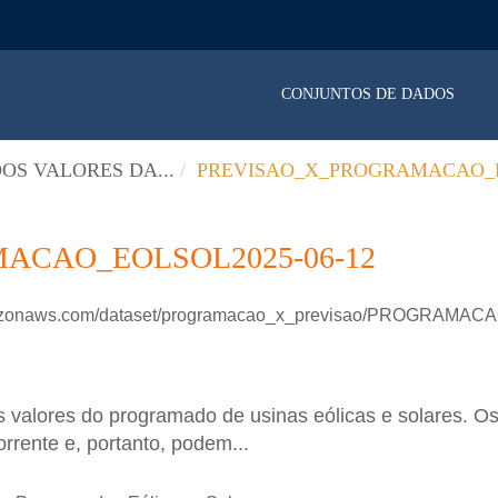
CONJUNTOS DE DADOS
OS VALORES DA...
PREVISAO_X_PROGRAMACAO_E
ACAO_EOLSOL2025-06-12
.amazonaws.com/dataset/programacao_x_previsao/PROGRAM
 valores do programado de usinas eólicas e solares. Os
rrente e, portanto, podem...