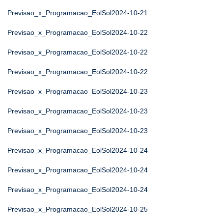
Previsao_x_Programacao_EolSol2024-10-21
Previsao_x_Programacao_EolSol2024-10-22
Previsao_x_Programacao_EolSol2024-10-22
Previsao_x_Programacao_EolSol2024-10-22
Previsao_x_Programacao_EolSol2024-10-23
Previsao_x_Programacao_EolSol2024-10-23
Previsao_x_Programacao_EolSol2024-10-23
Previsao_x_Programacao_EolSol2024-10-24
Previsao_x_Programacao_EolSol2024-10-24
Previsao_x_Programacao_EolSol2024-10-24
Previsao_x_Programacao_EolSol2024-10-25