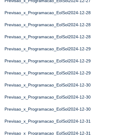
Previsao_x_Programacao_EolSol2024-12-27
Previsao_x_Programacao_EolSol2024-12-28
Previsao_x_Programacao_EolSol2024-12-28
Previsao_x_Programacao_EolSol2024-12-28
Previsao_x_Programacao_EolSol2024-12-29
Previsao_x_Programacao_EolSol2024-12-29
Previsao_x_Programacao_EolSol2024-12-29
Previsao_x_Programacao_EolSol2024-12-30
Previsao_x_Programacao_EolSol2024-12-30
Previsao_x_Programacao_EolSol2024-12-30
Previsao_x_Programacao_EolSol2024-12-31
Previsao_x_Programacao_EolSol2024-12-31