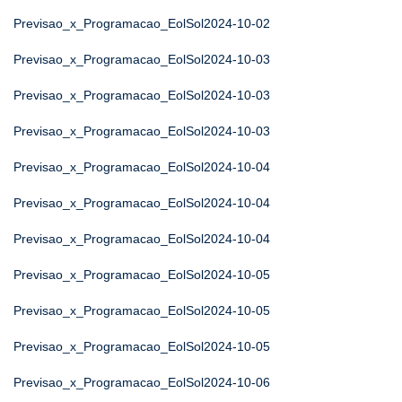
Previsao_x_Programacao_EolSol2024-10-02
Previsao_x_Programacao_EolSol2024-10-03
Previsao_x_Programacao_EolSol2024-10-03
Previsao_x_Programacao_EolSol2024-10-03
Previsao_x_Programacao_EolSol2024-10-04
Previsao_x_Programacao_EolSol2024-10-04
Previsao_x_Programacao_EolSol2024-10-04
Previsao_x_Programacao_EolSol2024-10-05
Previsao_x_Programacao_EolSol2024-10-05
Previsao_x_Programacao_EolSol2024-10-05
Previsao_x_Programacao_EolSol2024-10-06