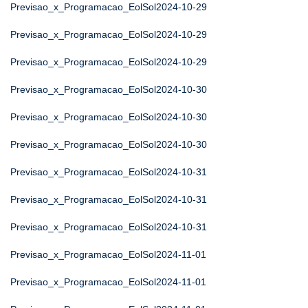
Previsao_x_Programacao_EolSol2024-10-29
Previsao_x_Programacao_EolSol2024-10-29
Previsao_x_Programacao_EolSol2024-10-29
Previsao_x_Programacao_EolSol2024-10-30
Previsao_x_Programacao_EolSol2024-10-30
Previsao_x_Programacao_EolSol2024-10-30
Previsao_x_Programacao_EolSol2024-10-31
Previsao_x_Programacao_EolSol2024-10-31
Previsao_x_Programacao_EolSol2024-10-31
Previsao_x_Programacao_EolSol2024-11-01
Previsao_x_Programacao_EolSol2024-11-01