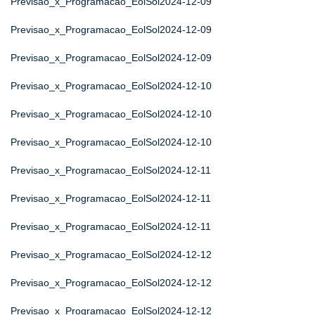
Previsao_x_Programacao_EolSol2024-12-09
Previsao_x_Programacao_EolSol2024-12-09
Previsao_x_Programacao_EolSol2024-12-09
Previsao_x_Programacao_EolSol2024-12-10
Previsao_x_Programacao_EolSol2024-12-10
Previsao_x_Programacao_EolSol2024-12-10
Previsao_x_Programacao_EolSol2024-12-11
Previsao_x_Programacao_EolSol2024-12-11
Previsao_x_Programacao_EolSol2024-12-11
Previsao_x_Programacao_EolSol2024-12-12
Previsao_x_Programacao_EolSol2024-12-12
Previsao_x_Programacao_EolSol2024-12-12