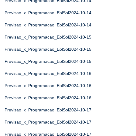
Previsao_x_Programacao_EolSol2024-10-14
Previsao_x_Programacao_EolSol2024-10-14
Previsao_x_Programacao_EolSol2024-10-14
Previsao_x_Programacao_EolSol2024-10-15
Previsao_x_Programacao_EolSol2024-10-15
Previsao_x_Programacao_EolSol2024-10-15
Previsao_x_Programacao_EolSol2024-10-16
Previsao_x_Programacao_EolSol2024-10-16
Previsao_x_Programacao_EolSol2024-10-16
Previsao_x_Programacao_EolSol2024-10-17
Previsao_x_Programacao_EolSol2024-10-17
Previsao_x_Programacao_EolSol2024-10-17