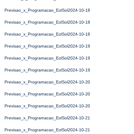
Previsao_x_Programacao_EolSol2024-10-18
Previsao_x_Programacao_EolSol2024-10-18
Previsao_x_Programacao_EolSol2024-10-18
Previsao_x_Programacao_EolSol2024-10-19
Previsao_x_Programacao_EolSol2024-10-19
Previsao_x_Programacao_EolSol2024-10-19
Previsao_x_Programacao_EolSol2024-10-20
Previsao_x_Programacao_EolSol2024-10-20
Previsao_x_Programacao_EolSol2024-10-20
Previsao_x_Programacao_EolSol2024-10-21
Previsao_x_Programacao_EolSol2024-10-21