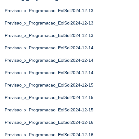
Previsao_x_Programacao_EolSol2024-12-13
Previsao_x_Programacao_EolSol2024-12-13
Previsao_x_Programacao_EolSol2024-12-13
Previsao_x_Programacao_EolSol2024-12-14
Previsao_x_Programacao_EolSol2024-12-14
Previsao_x_Programacao_EolSol2024-12-14
Previsao_x_Programacao_EolSol2024-12-15
Previsao_x_Programacao_EolSol2024-12-15
Previsao_x_Programacao_EolSol2024-12-15
Previsao_x_Programacao_EolSol2024-12-16
Previsao_x_Programacao_EolSol2024-12-16