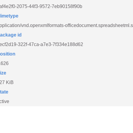
af4e2f0-2075-44f3-9572-7eb90158f90b
imetype
pplication/vnd.openxmlformats-officedocument.spreadsheetml.
ackage id
ecf2d19-322f-47ca-a7e3-7f334e188d62
osition
.626
ize
27 KiB
tate
ctive