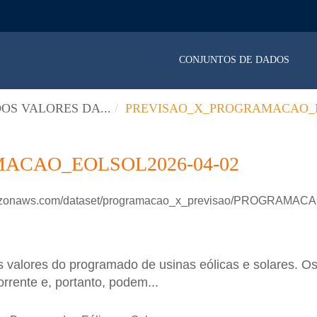
CONJUNTOS DE DADOS
OS VALORES DA...
PREVISAO_X_PROGRAMACAO_E
ACAO_EOLSOL2026-04-02
.amazonaws.com/dataset/programacao_x_previsao/PROGRAM
 valores do programado de usinas eólicas e solares. Os
rrente e, portanto, podem...