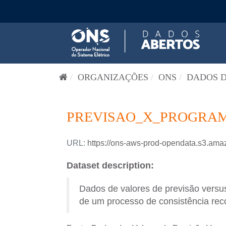
Pular para o conteúdo
ORGANIZAÇÕES
ONS
DADOS D
PREVISAO_X_PROGRAM
URL:
https://ons-aws-prod-opendata.s3
Dataset description:
Dados de valores de previsão versus
de um processo de consistência reco