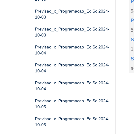
P
9
Previsao_x_Programacao_EolSol2024-
10-03
P
Previsao_x_Programacao_EolSol2024-
5
10-03
S
Previsao_x_Programacao_EolSol2024-
1
10-04
S
Previsao_x_Programacao_EolSol2024-
a
10-04
Previsao_x_Programacao_EolSol2024-
10-04
Previsao_x_Programacao_EolSol2024-
10-05
Previsao_x_Programacao_EolSol2024-
10-05