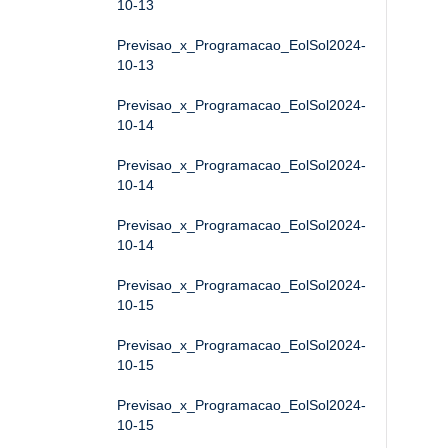
10-13
Previsao_x_Programacao_EolSol2024-
10-13
Previsao_x_Programacao_EolSol2024-
10-14
Previsao_x_Programacao_EolSol2024-
10-14
Previsao_x_Programacao_EolSol2024-
10-14
Previsao_x_Programacao_EolSol2024-
10-15
Previsao_x_Programacao_EolSol2024-
10-15
Previsao_x_Programacao_EolSol2024-
10-15