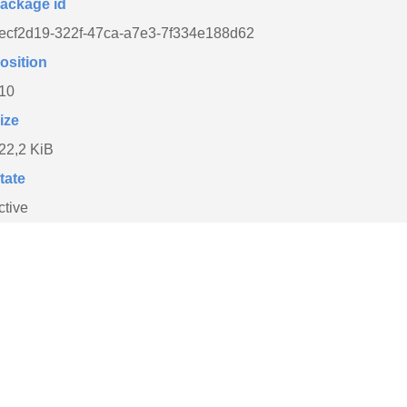
ackage id
ecf2d19-322f-47ca-a7e3-7f334e188d62
osition
10
ize
22,2 KiB
tate
ctive