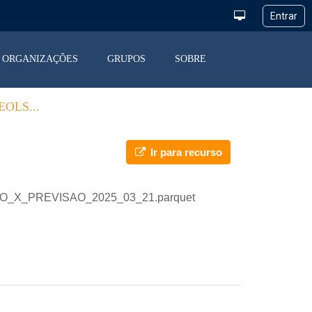
ORGANIZAÇÕES
GRUPOS
SOBRE
OLS...
Ir para recurso
ACAO_X_PREVISAO_2025_03_21.parquet