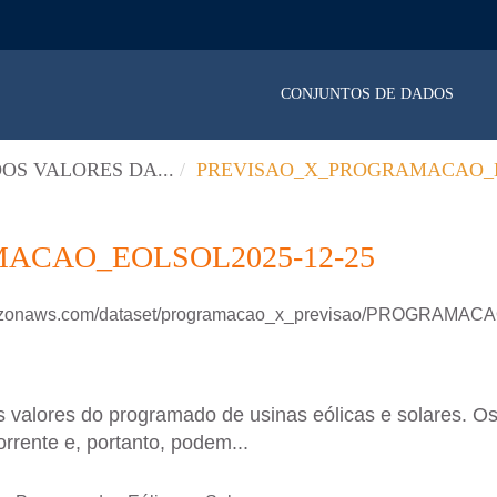
CONJUNTOS DE DADOS
OS VALORES DA...
PREVISAO_X_PROGRAMACAO_E
ACAO_EOLSOL2025-12-25
.amazonaws.com/dataset/programacao_x_previsao/PROGRAM
 valores do programado de usinas eólicas e solares. Os
rrente e, portanto, podem...