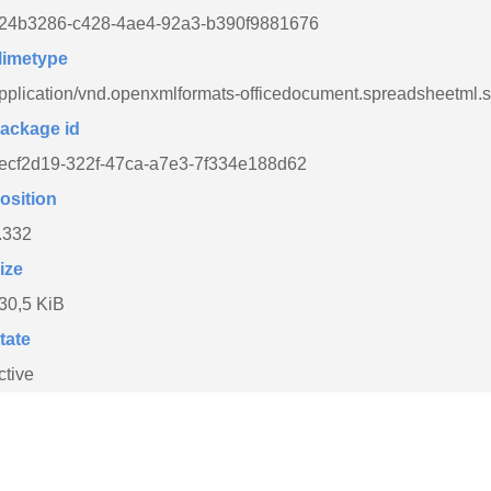
24b3286-c428-4ae4-92a3-b390f9881676
imetype
pplication/vnd.openxmlformats-officedocument.spreadsheetml.
ackage id
ecf2d19-322f-47ca-a7e3-7f334e188d62
osition
.332
ize
30,5 KiB
tate
ctive