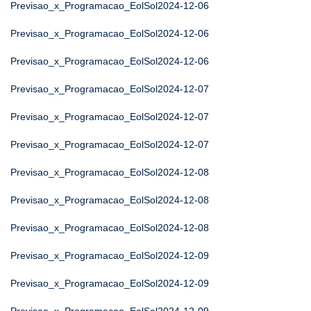
Previsao_x_Programacao_EolSol2024-12-06
Previsao_x_Programacao_EolSol2024-12-06
Previsao_x_Programacao_EolSol2024-12-06
Previsao_x_Programacao_EolSol2024-12-07
Previsao_x_Programacao_EolSol2024-12-07
Previsao_x_Programacao_EolSol2024-12-07
Previsao_x_Programacao_EolSol2024-12-08
Previsao_x_Programacao_EolSol2024-12-08
Previsao_x_Programacao_EolSol2024-12-08
Previsao_x_Programacao_EolSol2024-12-09
Previsao_x_Programacao_EolSol2024-12-09