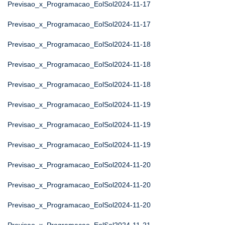
Previsao_x_Programacao_EolSol2024-11-17
Previsao_x_Programacao_EolSol2024-11-17
Previsao_x_Programacao_EolSol2024-11-18
Previsao_x_Programacao_EolSol2024-11-18
Previsao_x_Programacao_EolSol2024-11-18
Previsao_x_Programacao_EolSol2024-11-19
Previsao_x_Programacao_EolSol2024-11-19
Previsao_x_Programacao_EolSol2024-11-19
Previsao_x_Programacao_EolSol2024-11-20
Previsao_x_Programacao_EolSol2024-11-20
Previsao_x_Programacao_EolSol2024-11-20