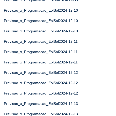
Previsao_x_Programacao_EolSol2024-12-09
Previsao_x_Programacao_EolSol2024-12-10
Previsao_x_Programacao_EolSol2024-12-10
Previsao_x_Programacao_EolSol2024-12-10
Previsao_x_Programacao_EolSol2024-12-11
Previsao_x_Programacao_EolSol2024-12-11
Previsao_x_Programacao_EolSol2024-12-11
Previsao_x_Programacao_EolSol2024-12-12
Previsao_x_Programacao_EolSol2024-12-12
Previsao_x_Programacao_EolSol2024-12-12
Previsao_x_Programacao_EolSol2024-12-13
Previsao_x_Programacao_EolSol2024-12-13