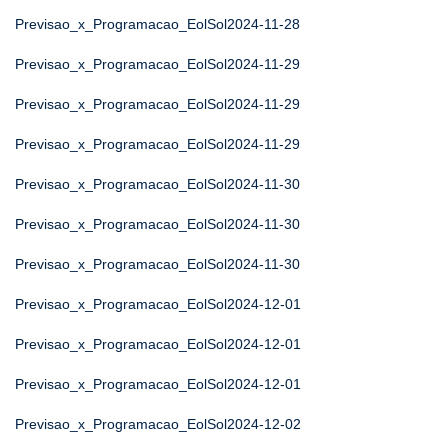
Previsao_x_Programacao_EolSol2024-11-28
Previsao_x_Programacao_EolSol2024-11-29
Previsao_x_Programacao_EolSol2024-11-29
Previsao_x_Programacao_EolSol2024-11-29
Previsao_x_Programacao_EolSol2024-11-30
Previsao_x_Programacao_EolSol2024-11-30
Previsao_x_Programacao_EolSol2024-11-30
Previsao_x_Programacao_EolSol2024-12-01
Previsao_x_Programacao_EolSol2024-12-01
Previsao_x_Programacao_EolSol2024-12-01
Previsao_x_Programacao_EolSol2024-12-02