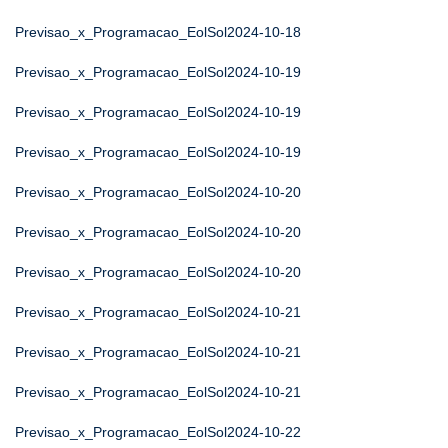
Previsao_x_Programacao_EolSol2024-10-18
Previsao_x_Programacao_EolSol2024-10-19
Previsao_x_Programacao_EolSol2024-10-19
Previsao_x_Programacao_EolSol2024-10-19
Previsao_x_Programacao_EolSol2024-10-20
Previsao_x_Programacao_EolSol2024-10-20
Previsao_x_Programacao_EolSol2024-10-20
Previsao_x_Programacao_EolSol2024-10-21
Previsao_x_Programacao_EolSol2024-10-21
Previsao_x_Programacao_EolSol2024-10-21
Previsao_x_Programacao_EolSol2024-10-22