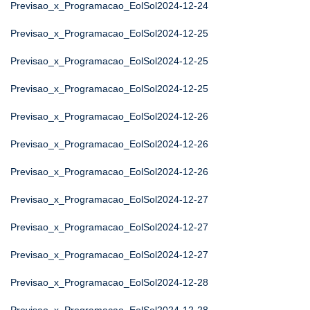
Previsao_x_Programacao_EolSol2024-12-24
Previsao_x_Programacao_EolSol2024-12-25
Previsao_x_Programacao_EolSol2024-12-25
Previsao_x_Programacao_EolSol2024-12-25
Previsao_x_Programacao_EolSol2024-12-26
Previsao_x_Programacao_EolSol2024-12-26
Previsao_x_Programacao_EolSol2024-12-26
Previsao_x_Programacao_EolSol2024-12-27
Previsao_x_Programacao_EolSol2024-12-27
Previsao_x_Programacao_EolSol2024-12-27
Previsao_x_Programacao_EolSol2024-12-28