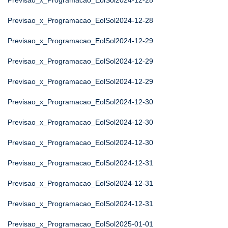
Previsao_x_Programacao_EolSol2024-12-28
Previsao_x_Programacao_EolSol2024-12-28
Previsao_x_Programacao_EolSol2024-12-29
Previsao_x_Programacao_EolSol2024-12-29
Previsao_x_Programacao_EolSol2024-12-29
Previsao_x_Programacao_EolSol2024-12-30
Previsao_x_Programacao_EolSol2024-12-30
Previsao_x_Programacao_EolSol2024-12-30
Previsao_x_Programacao_EolSol2024-12-31
Previsao_x_Programacao_EolSol2024-12-31
Previsao_x_Programacao_EolSol2024-12-31
Previsao_x_Programacao_EolSol2025-01-01