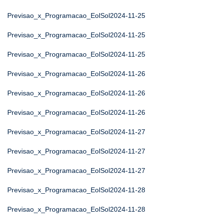
Previsao_x_Programacao_EolSol2024-11-25
Previsao_x_Programacao_EolSol2024-11-25
Previsao_x_Programacao_EolSol2024-11-25
Previsao_x_Programacao_EolSol2024-11-26
Previsao_x_Programacao_EolSol2024-11-26
Previsao_x_Programacao_EolSol2024-11-26
Previsao_x_Programacao_EolSol2024-11-27
Previsao_x_Programacao_EolSol2024-11-27
Previsao_x_Programacao_EolSol2024-11-27
Previsao_x_Programacao_EolSol2024-11-28
Previsao_x_Programacao_EolSol2024-11-28