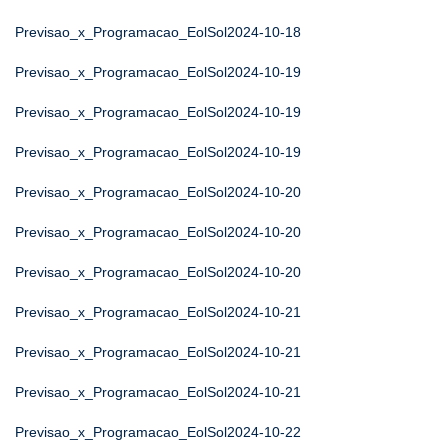
Previsao_x_Programacao_EolSol2024-10-18
Previsao_x_Programacao_EolSol2024-10-19
Previsao_x_Programacao_EolSol2024-10-19
Previsao_x_Programacao_EolSol2024-10-19
Previsao_x_Programacao_EolSol2024-10-20
Previsao_x_Programacao_EolSol2024-10-20
Previsao_x_Programacao_EolSol2024-10-20
Previsao_x_Programacao_EolSol2024-10-21
Previsao_x_Programacao_EolSol2024-10-21
Previsao_x_Programacao_EolSol2024-10-21
Previsao_x_Programacao_EolSol2024-10-22