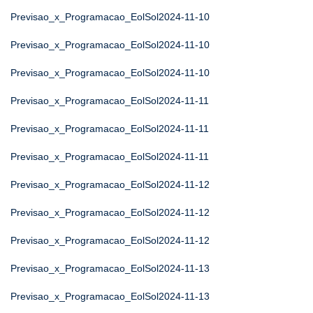
Previsao_x_Programacao_EolSol2024-11-10
Previsao_x_Programacao_EolSol2024-11-10
Previsao_x_Programacao_EolSol2024-11-10
Previsao_x_Programacao_EolSol2024-11-11
Previsao_x_Programacao_EolSol2024-11-11
Previsao_x_Programacao_EolSol2024-11-11
Previsao_x_Programacao_EolSol2024-11-12
Previsao_x_Programacao_EolSol2024-11-12
Previsao_x_Programacao_EolSol2024-11-12
Previsao_x_Programacao_EolSol2024-11-13
Previsao_x_Programacao_EolSol2024-11-13