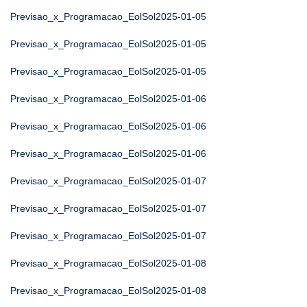
Previsao_x_Programacao_EolSol2025-01-05
Previsao_x_Programacao_EolSol2025-01-05
Previsao_x_Programacao_EolSol2025-01-05
Previsao_x_Programacao_EolSol2025-01-06
Previsao_x_Programacao_EolSol2025-01-06
Previsao_x_Programacao_EolSol2025-01-06
Previsao_x_Programacao_EolSol2025-01-07
Previsao_x_Programacao_EolSol2025-01-07
Previsao_x_Programacao_EolSol2025-01-07
Previsao_x_Programacao_EolSol2025-01-08
Previsao_x_Programacao_EolSol2025-01-08