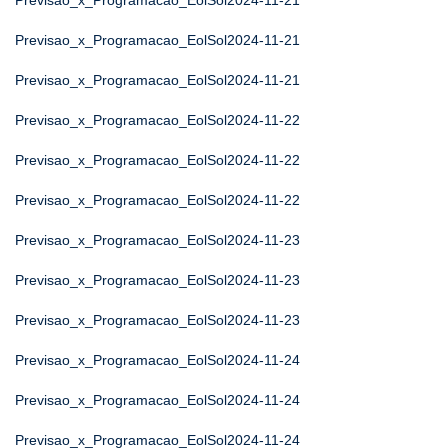
Previsao_x_Programacao_EolSol2024-11-21
Previsao_x_Programacao_EolSol2024-11-21
Previsao_x_Programacao_EolSol2024-11-21
Previsao_x_Programacao_EolSol2024-11-22
Previsao_x_Programacao_EolSol2024-11-22
Previsao_x_Programacao_EolSol2024-11-22
Previsao_x_Programacao_EolSol2024-11-23
Previsao_x_Programacao_EolSol2024-11-23
Previsao_x_Programacao_EolSol2024-11-23
Previsao_x_Programacao_EolSol2024-11-24
Previsao_x_Programacao_EolSol2024-11-24
Previsao_x_Programacao_EolSol2024-11-24