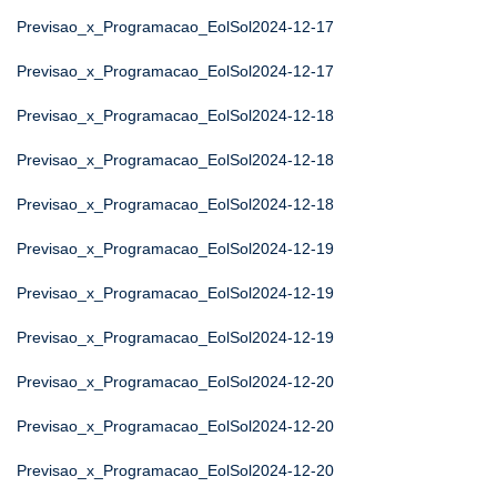
Previsao_x_Programacao_EolSol2024-12-17
Previsao_x_Programacao_EolSol2024-12-17
Previsao_x_Programacao_EolSol2024-12-18
Previsao_x_Programacao_EolSol2024-12-18
Previsao_x_Programacao_EolSol2024-12-18
Previsao_x_Programacao_EolSol2024-12-19
Previsao_x_Programacao_EolSol2024-12-19
Previsao_x_Programacao_EolSol2024-12-19
Previsao_x_Programacao_EolSol2024-12-20
Previsao_x_Programacao_EolSol2024-12-20
Previsao_x_Programacao_EolSol2024-12-20