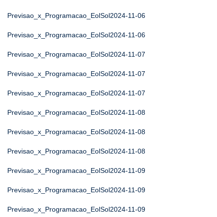
Previsao_x_Programacao_EolSol2024-11-06
Previsao_x_Programacao_EolSol2024-11-06
Previsao_x_Programacao_EolSol2024-11-07
Previsao_x_Programacao_EolSol2024-11-07
Previsao_x_Programacao_EolSol2024-11-07
Previsao_x_Programacao_EolSol2024-11-08
Previsao_x_Programacao_EolSol2024-11-08
Previsao_x_Programacao_EolSol2024-11-08
Previsao_x_Programacao_EolSol2024-11-09
Previsao_x_Programacao_EolSol2024-11-09
Previsao_x_Programacao_EolSol2024-11-09