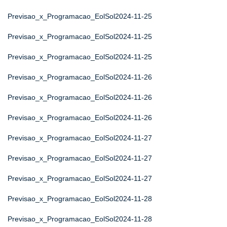
Previsao_x_Programacao_EolSol2024-11-25
Previsao_x_Programacao_EolSol2024-11-25
Previsao_x_Programacao_EolSol2024-11-25
Previsao_x_Programacao_EolSol2024-11-26
Previsao_x_Programacao_EolSol2024-11-26
Previsao_x_Programacao_EolSol2024-11-26
Previsao_x_Programacao_EolSol2024-11-27
Previsao_x_Programacao_EolSol2024-11-27
Previsao_x_Programacao_EolSol2024-11-27
Previsao_x_Programacao_EolSol2024-11-28
Previsao_x_Programacao_EolSol2024-11-28