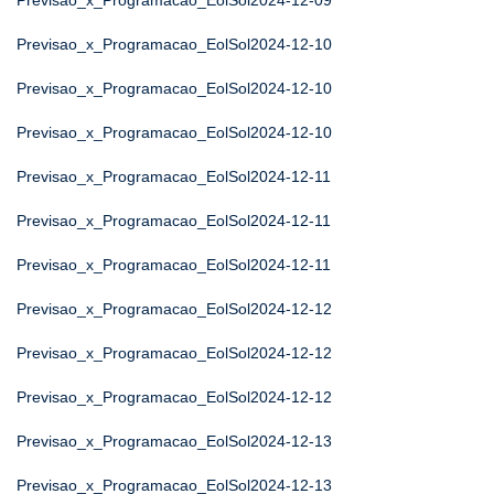
Previsao_x_Programacao_EolSol2024-12-09
Previsao_x_Programacao_EolSol2024-12-10
Previsao_x_Programacao_EolSol2024-12-10
Previsao_x_Programacao_EolSol2024-12-10
Previsao_x_Programacao_EolSol2024-12-11
Previsao_x_Programacao_EolSol2024-12-11
Previsao_x_Programacao_EolSol2024-12-11
Previsao_x_Programacao_EolSol2024-12-12
Previsao_x_Programacao_EolSol2024-12-12
Previsao_x_Programacao_EolSol2024-12-12
Previsao_x_Programacao_EolSol2024-12-13
Previsao_x_Programacao_EolSol2024-12-13