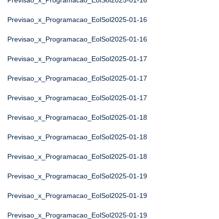
Previsao_x_Programacao_EolSol2025-01-16
Previsao_x_Programacao_EolSol2025-01-16
Previsao_x_Programacao_EolSol2025-01-16
Previsao_x_Programacao_EolSol2025-01-17
Previsao_x_Programacao_EolSol2025-01-17
Previsao_x_Programacao_EolSol2025-01-17
Previsao_x_Programacao_EolSol2025-01-18
Previsao_x_Programacao_EolSol2025-01-18
Previsao_x_Programacao_EolSol2025-01-18
Previsao_x_Programacao_EolSol2025-01-19
Previsao_x_Programacao_EolSol2025-01-19
Previsao_x_Programacao_EolSol2025-01-19