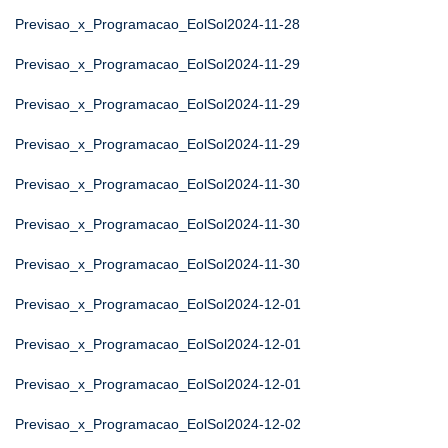
Previsao_x_Programacao_EolSol2024-11-28
Previsao_x_Programacao_EolSol2024-11-29
Previsao_x_Programacao_EolSol2024-11-29
Previsao_x_Programacao_EolSol2024-11-29
Previsao_x_Programacao_EolSol2024-11-30
Previsao_x_Programacao_EolSol2024-11-30
Previsao_x_Programacao_EolSol2024-11-30
Previsao_x_Programacao_EolSol2024-12-01
Previsao_x_Programacao_EolSol2024-12-01
Previsao_x_Programacao_EolSol2024-12-01
Previsao_x_Programacao_EolSol2024-12-02