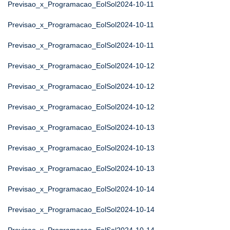
Previsao_x_Programacao_EolSol2024-10-11
Previsao_x_Programacao_EolSol2024-10-11
Previsao_x_Programacao_EolSol2024-10-11
Previsao_x_Programacao_EolSol2024-10-12
Previsao_x_Programacao_EolSol2024-10-12
Previsao_x_Programacao_EolSol2024-10-12
Previsao_x_Programacao_EolSol2024-10-13
Previsao_x_Programacao_EolSol2024-10-13
Previsao_x_Programacao_EolSol2024-10-13
Previsao_x_Programacao_EolSol2024-10-14
Previsao_x_Programacao_EolSol2024-10-14