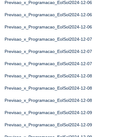
Previsao_x_Programacao_EolSol2024-12-06
Previsao_x_Programacao_EolSol2024-12-06
Previsao_x_Programacao_EolSol2024-12-06
Previsao_x_Programacao_EolSol2024-12-07
Previsao_x_Programacao_EolSol2024-12-07
Previsao_x_Programacao_EolSol2024-12-07
Previsao_x_Programacao_EolSol2024-12-08
Previsao_x_Programacao_EolSol2024-12-08
Previsao_x_Programacao_EolSol2024-12-08
Previsao_x_Programacao_EolSol2024-12-09
Previsao_x_Programacao_EolSol2024-12-09