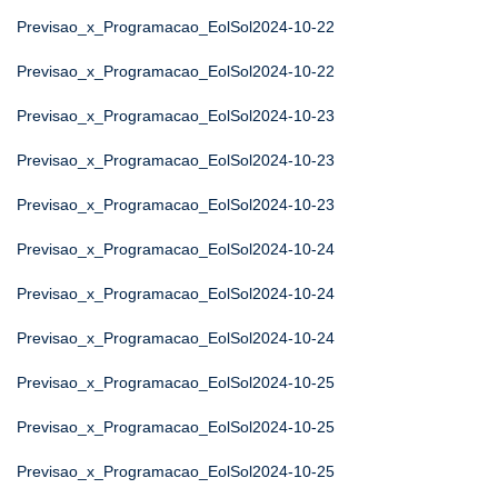
Previsao_x_Programacao_EolSol2024-10-22
Previsao_x_Programacao_EolSol2024-10-22
Previsao_x_Programacao_EolSol2024-10-23
Previsao_x_Programacao_EolSol2024-10-23
Previsao_x_Programacao_EolSol2024-10-23
Previsao_x_Programacao_EolSol2024-10-24
Previsao_x_Programacao_EolSol2024-10-24
Previsao_x_Programacao_EolSol2024-10-24
Previsao_x_Programacao_EolSol2024-10-25
Previsao_x_Programacao_EolSol2024-10-25
Previsao_x_Programacao_EolSol2024-10-25