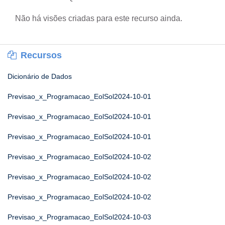
Não há visões criadas para este recurso ainda.
Recursos
Dicionário de Dados
Previsao_x_Programacao_EolSol2024-10-01
Previsao_x_Programacao_EolSol2024-10-01
Previsao_x_Programacao_EolSol2024-10-01
Previsao_x_Programacao_EolSol2024-10-02
Previsao_x_Programacao_EolSol2024-10-02
Previsao_x_Programacao_EolSol2024-10-02
Previsao_x_Programacao_EolSol2024-10-03